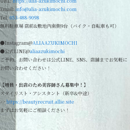
URL:
https://alia-azukimochi.com
Email:
info@alia-azukimochi.com
Tel:
053-488-9098
無料駐車場 店前&敷地内南側9台（バイク・自転車も可）
●Instagram@
ALIAAZUKIMOCHI
●公式LINE@
aliaazukimochi
ご予約、お問い合わせは公式LINE、SNS、店舗までお気軽に
お問い合わせください！
【増員・出店のため美容師さん募集中！】
スタイリスト・アシスタント（新卒&中途）
>>
https://beautyrecruit.allie.site
まずはお気軽にご相談ください！