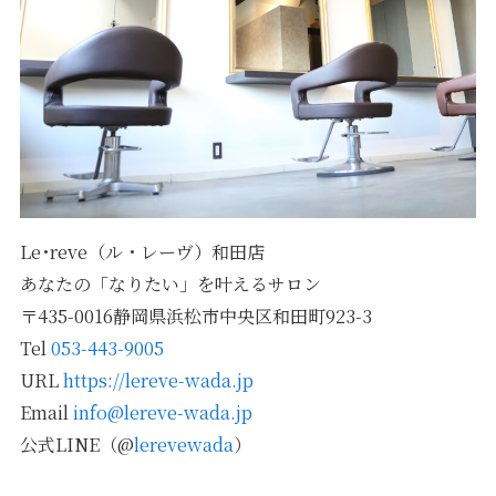
Le･reve（ル・レーヴ）和田店
あなたの「なりたい」を叶えるサロン
〒435-0016静岡県浜松市中央区和田町923-3
Tel
053-443-9005
URL
https://lereve-wada.jp
Email
info@lereve-wada.jp
公式LINE（@
lerevewada
）