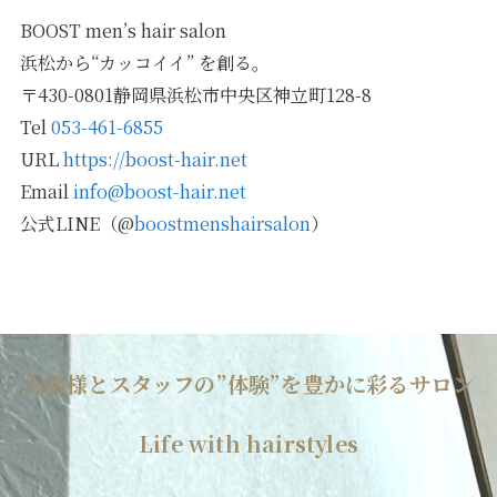
BOOST men’s hair salon
浜松から“カッコイイ” を創る。
〒430-0801静岡県浜松市中央区神立町128-8
Tel
053-461-6855
URL
https://boost-hair.net
Email
info@boost-hair.net
公式LINE（@
boostmenshairsalon
）
お客様とスタッフの”体験”を豊かに彩るサロン
Life with hairstyles