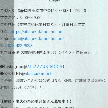
〒433-8113静岡県浜松市中央区小豆餅3丁目29-10
営業時間： 9:00～19:00
年中無休（年末年始休業日有り）・月曜日も営業
URL:
https://alia-azukimochi.com
Email:
info@alia-azukimochi.com
Tel:
053-488-9098
無料駐車場 店前&敷地内南側9台（バイク・自転車も可）
●Instagram@
ALIAAZUKIMOCHI
●公式LINE@
aliaazukimochi
ご予約、お問い合わせは公式LINE、SNS、店舗までお気軽に
お問い合わせください！
【増員・出店のため美容師さん募集中！】