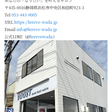
あなたの「なりたい」を叶えるサロン
〒435-0016静岡県浜松市中央区和田町923-3
Tel
053-443-9005
URL
https://lereve-wada.jp
Email
info@lereve-wada.jp
公式LINE（@
lerevewada
）