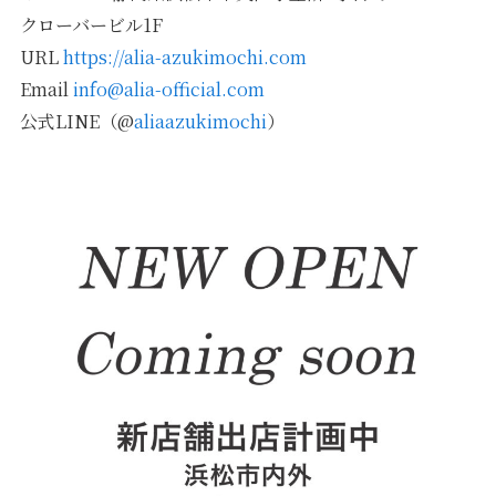
クローバービル1F
URL
https://alia-azukimochi.com
Email
info@alia-official.com
公式LINE（@
aliaazukimochi
）